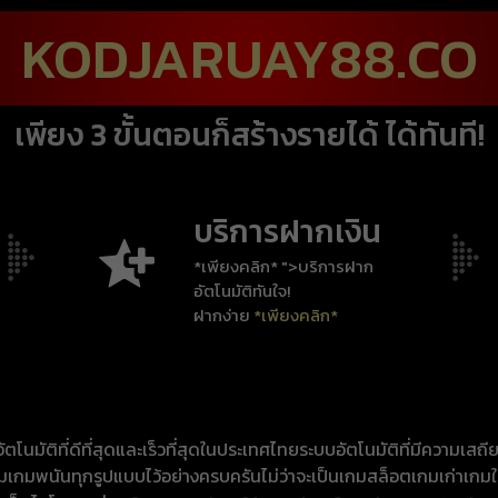
KODJARUAY88.CO
เพียง 3 ขั้นตอนก็สร้างรายได้ ได้ทันที!
บริการฝากเงิน
*เพียงคลิก* ">บริการฝาก
อัตโนมัติทันใจ!
ฝากง่าย
*เพียงคลิก*
มัติที่ดีที่สุดและเร็วที่สุดในประเทศไทยระบบอัตโนมัติที่มีความเสถีย
มเกมพนันทุกรูปแบบไว้อย่างครบครันไม่ว่าจะเป็นเกมสล็อตเกมเก่าเกม