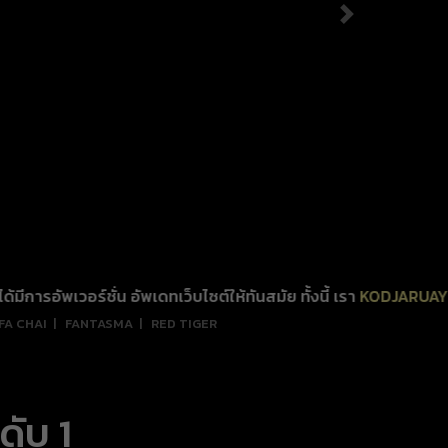
ถัดไป
ั่น อัพเดทเว็บไซต์ให้ทันสมัย ทั้งนี้ เรา
KODJARUAY88.CO
พร้อมให
FA CHAI | FANTASMA | RED TIGER
ดับ 1