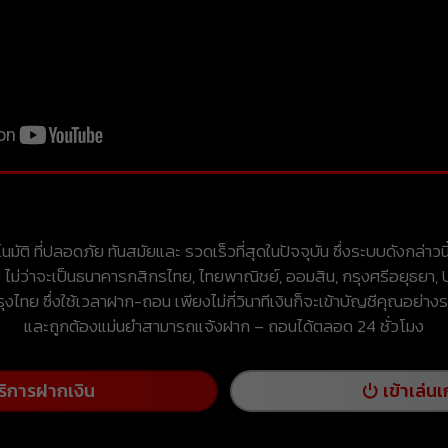
ัติ ที่ปลอดภัย ทันสมัยและ รวดเร็วที่สุดในปัจจุบัน ซึ่งระบบดังกล่าวน
ไม่ว่าจะเป็นธนาคารกสิกรไทย, ไทยพาณิชย์, ออมสิน, กรุงศรีอยุธยา,
ุงไทย ซึ่งใช้เวลาฝาก-ถอน เพียงไม่กี่วินาทีเงินก็จะเข้าบัญชีคุณอย่าง
และถูกต้องแม่นยำสามารถแจ้งฝาก – ถอนได้ตลอด 24 ชั่วโมง
ิการฝากเงิน
เข้าเล่นเ