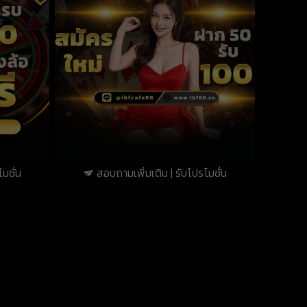
มชั่น
สอบถามเพิ่มเติม | รับโปรโมชั่น