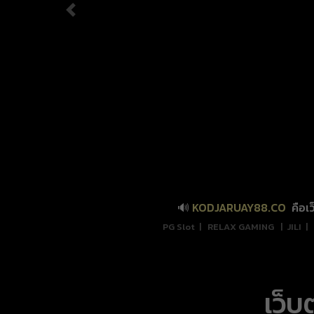
ก่อนหน้า
🔊
KODJARUAY88.CO
คือเว็บในเครือของ Bet
PG Slot | RELAX GAMING | JILI
เว็บ