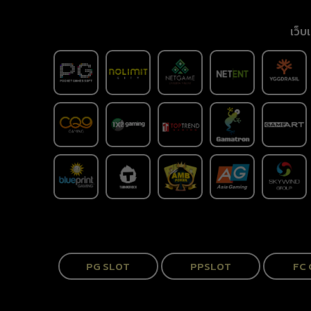
เว็บ
PG SLOT
PPSLOT
FC 