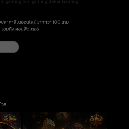
ream gaming, wm gaming, Joker Gaming
า
งปลาคาสิโนออนไลน์มากกว่า 100 เกม
d รวมถึง คอมพิวเตอร์
ว!!