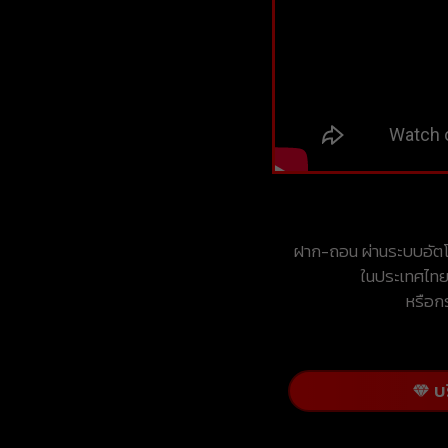
ฝาก-ถอน ผ่านระบบอัตโนม
ในประเทศไทย 
หรือกร
บร