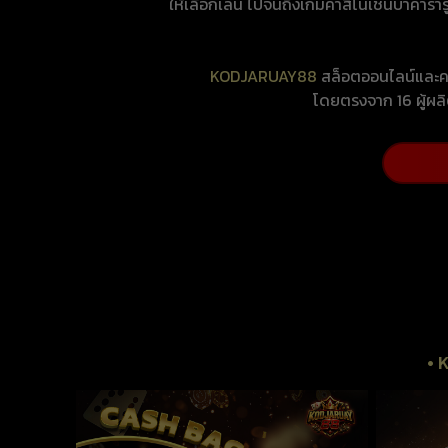
ให้เลือกเล่น ไปจนถึงเกมคาสิโนเช่นบาคาร่า
KODJARUAY88
สล็อตออนไลน์และคา
โดยตรงจาก 16 ผู้ผลิ
• 