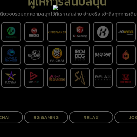
ผู้ให้การสนับสนุน
เดียวจบรวมทุกความสนุกไว้ที่เรา เล่นง่าย จ่ายจริง เข้าถึงทุกการเดิม
CHAI
BG GAMING
RELAX
JO