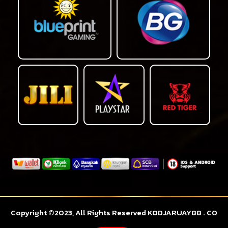
Copyright ©2023, All Rights Reserved
KODJARUAY88
. CO