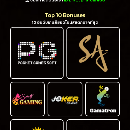
Top 10 Bonuses
10 อันดับเกมส์ยอดโบนัสแตกมากที่สุด