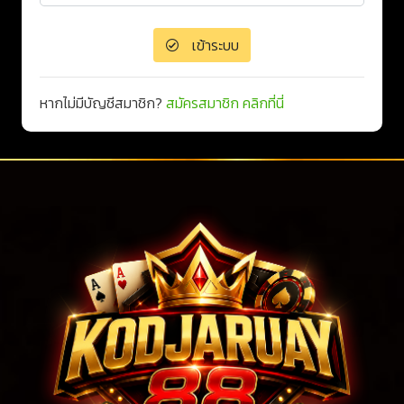
เข้าระบบ
หากไม่มีบัญชีสมาชิก?
สมัครสมาชิก คลิกที่นี่