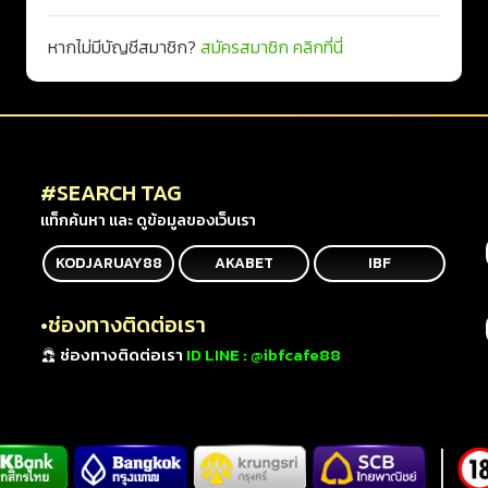
หากไม่มีบัญชีสมาชิก?
สมัครสมาชิก คลิกที่นี่
#SEARCH TAG
แท็กค้นหา และ ดูข้อมูลของเว็บเรา
KODJARUAY88
AKABET
IBF
•ช่องทางติดต่อเรา
ช่องทางติดต่อเรา
ID LINE : @ibfcafe88