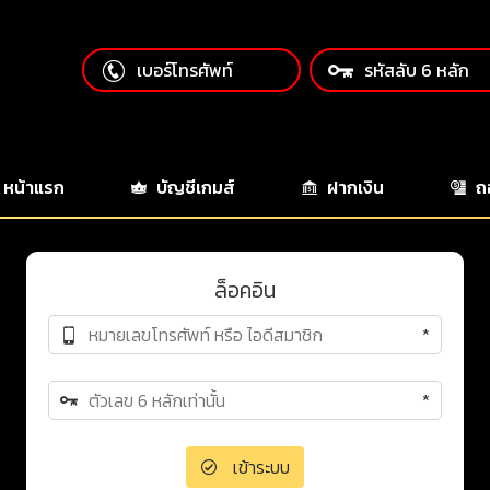
หน้าแรก
บัญชีเกมส์
ฝากเงิน
ถ
ล็อคอิน
*
*
เข้าระบบ